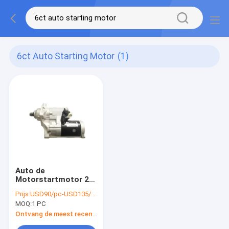
6ct Auto Starting Motor
(1)
Auto de
Motorstartmotor 24
Volt 3957597 van
Prijs:
USD90/pc-USD135/pc
Cummins 6CT voor
MOQ:
1 PC
Graafwerktuig
Bulldozer
Ontvang de meest recente Prijs