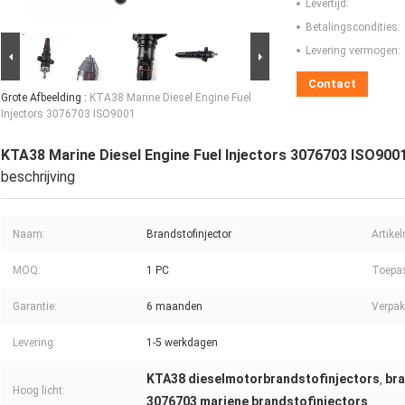
Levertijd:
Betalingscondities:
Levering vermogen:
Contact
Grote Afbeelding :
KTA38 Marine Diesel Engine Fuel
Injectors 3076703 ISO9001
KTA38 Marine Diesel Engine Fuel Injectors 3076703 ISO900
beschrijving
Naam:
Brandstofinjector
Artike
MOQ:
1 PC
Toepa
Garantie:
6 maanden
Verpak
Levering:
1-5 werkdagen
KTA38 dieselmotorbrandstofinjectors
bra
,
Hoog licht:
3076703 mariene brandstofinjectors