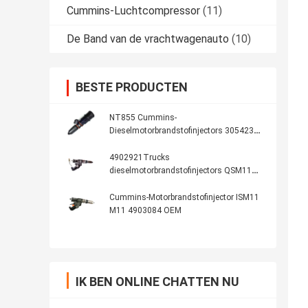
Cummins-Luchtcompressor
(11)
De Band van de vrachtwagenauto
(10)
BESTE PRODUCTEN
NT855 Cummins-
Dieselmotorbrandstofinjectors 3054233
CCEC
4902921Trucks
dieselmotorbrandstofinjectors QSM11
M11
Cummins-Motorbrandstofinjector ISM11
M11 4903084 OEM
IK BEN ONLINE CHATTEN NU