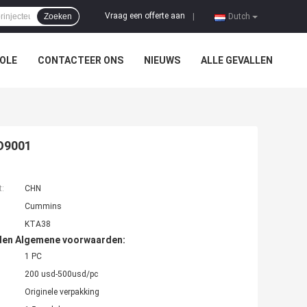
Vraag een offerte aan
Zoeken
|
Dutch
OLE
CONTACTEER ONS
NIEUWS
ALLE GEVALLEN
SO9001
t:
CHN
Cummins
KTA38
den Algemene voorwaarden:
1 PC
200 usd-500usd/pc
Originele verpakking