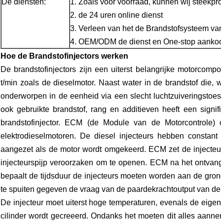
De diensten:
1. Zoals voor voorraad, kunnen wij steekpr
2. de 24 uren online dienst
3. Verleen van het de Brandstofsysteem v
4. OEM/ODM de dienst en One-stop aanko
Hoe de Brandstofinjectors werken
De brandstofinjectors zijn een uiterst belangrijke motorcompon
t/min zoals de dieselmotor. Naast water in de brandstof die, w
onderworpen in de eenheid via een slecht luchtzuiveringstoe
ook gebruikte brandstof, rang en additieven heeft een signi
brandstofinjector. ECM (de Module van de Motorcontrole) c
elektrodieselmotoren. De diesel injecteurs hebben consta
aangezet als de motor wordt omgekeerd. ECM zet de injecteur
injecteurspijp veroorzaken om te openen. ECM na het ontvang
bepaalt de tijdsduur de injecteurs moeten worden aan de gron
te spuiten gegeven de vraag van de paardekrachtoutput van de
De injecteur moet uiterst hoge temperaturen, evenals de eige
cilinder wordt gecreeerd. Ondanks het moeten dit alles aanne