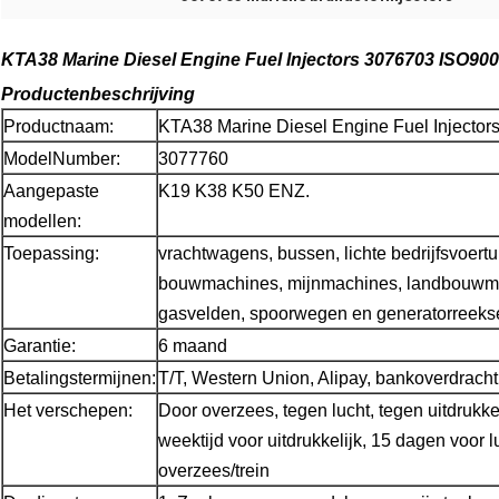
KTA38 Marine Diesel Engine Fuel Injectors 3076703 ISO90
Productenbeschrijving
Productnaam:
KTA38 Marine Diesel Engine Fuel Injecto
ModelNumber:
3077760
Aangepaste
K19 K38 K50 ENZ.
modellen:
Toepassing:
vrachtwagens, bussen, lichte bedrijfsvoert
bouwmachines, mijnmachines, landbouwma
gasvelden, spoorwegen en generatorreekse
Garantie:
6 maand
Betalingstermijnen:
T/T, Western Union, Alipay, bankoverdracht
Het verschepen:
Door overzees, tegen lucht, tegen uitdrukkel
weektijd voor uitdrukkelijk, 15 dagen voor 
overzees/trein