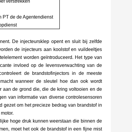
oef verstrekken
an PT de de Agentendienst
opdienst
ent. De injecteursklep opent en sluit bij zelfde
orden de injecteurs aan koolstof en vuildeeltjes
stelelement worden geïntroduceerd. Het type van
ficante invloed op de levensverwachting van de
ontroleert de brandstofinjectors in de meeste
nt macht wanneer de sleutel hoe dan ook wordt
 aan de grond die, die de kring voltooien en de
en van informatie van diverse controlesensoren
d gezet om het precieze bedrag van brandstof in
 motor.
nlijke hoge druk kunnen weerstaan die binnen de
men, moet het ook de brandstof in een fijne mist