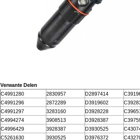
Verwante Delen
C4991280
2830957
D2897414
C3919
C4991296
2872289
D3919602
C3928
C4991297
3283160
D3928228
C3965
C4994274
3908513
D3928387
C3975
C4996429
3928387
D3930525
C4307
C5261630
3930525
D3976372
C4327