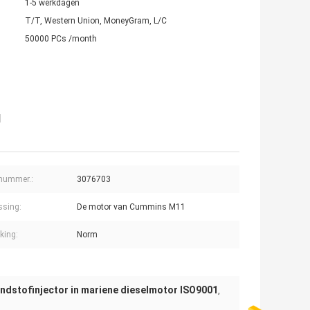
1-5 werkdagen
T/T, Western Union, MoneyGram, L/C
50000 PCs /month
1
lnummer.:
3076703
ssing:
De motor van Cummins M11
king:
Norm
ndstofinjector in mariene dieselmotor ISO9001
,