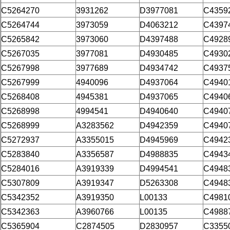
C5264270
3931262
D3977081
C4359
C5264744
3973059
D4063212
C4397
C5265842
3973060
D4397488
C4928
C5267035
3977081
D4930485
C4930
C5267998
3977689
D4934742
C4937
C5267999
4940096
D4937064
C4940
C5268408
4945381
D4937065
C4940
C5268998
4994541
D4940640
C4940
C5268999
A3283562
D4942359
C4940
C5272937
A3355015
D4945969
C4942
C5283840
A3356587
D4988835
C4943
C5284016
A3919339
D4994541
C4948
C5307809
A3919347
D5263308
C4948
C5342352
A3919350
L00133
C4981
C5342363
A3960766
L00135
C4988
C5365904
C2874505
D2830957
C3355