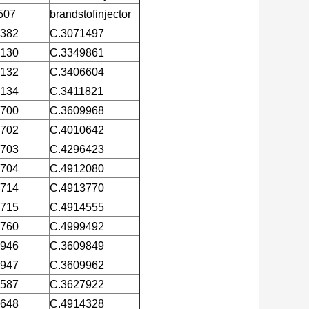
507
brandstofinjector
5382
C.3071497
6130
C.3349861
6132
C.3406604
6134
C.3411821
6700
C.3609968
6702
C.4010642
6703
C.4296423
6704
C.4912080
7714
C.4913770
7715
C.4914555
7760
C.4999492
9946
C.3609849
9947
C.3609962
7587
C.3627922
7648
C.4914328