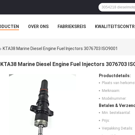
ODUCTEN
OVER ONS
FABRIEKSREIS
KWALITEITSCONTR
KTA38 Marine Diesel Engine Fuel Injectors 3076703 ISO9001
KTA38 Marine Diesel Engine Fuel Injectors 3076703 I
Productdetails:
Plaats van herkoms
Merknaam:
Modelnummer:
Betalen & Verzen
Min. bestelaantal:
Prijs:
Verpakking Details: