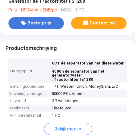
Generator de Tractorfilter FS1280
Prijs：USD4/pc-USD8/pc
MOQ：1 PC
Beste prijs
Contact nu
Productomschrijving
6CT de separator van het dieselwater
,
Hoogtepunt
4000h de separator van het
generatorwater
,
Tractorfilter fs1280
Betalingscondities
T/T, Western Union, MoneyGram, L/C
Levering vermogen
50000 PCs /month
Levertijd
3-7 werkdagen
Merknaam
Fleetguard
Min. bestelaantal
1 PC
Bekijk meer