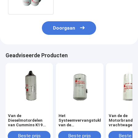
Tractorfilter FS1280
Doorgaan
Geadviseerde Producten
Van de
Het
Van de de
Dieselmotordelen
Systeemvervangstukken
Motorbrandsto
van Cummins K19
van de
vrachtwagen
van de de
Fleetguardfilter voor
van de het
Brandstoffilter het
de Brandstoffilter
Waterseparato
Beste prijs
Beste prijs
Beste pri