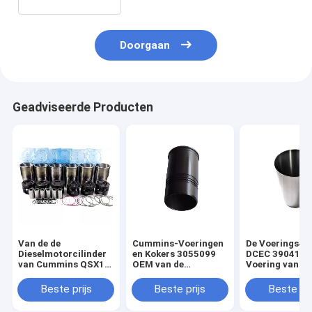
Doorgaan
Geadviseerde Producten
Van de de
Cummins-Voeringen
De Voerings4b
Dieselmotorcilinder
en Kokers 3055099
DCEC 3904166
van Cummins QSX15
OEM van de
Voering van de
de Voering en de
Dieselmotorcilinder
diesel
Zuiger
Staaldieselmo
Beste prijs
Beste prijs
Beste pri
van Dongfeng