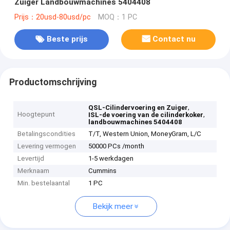
Zuiger Landbouwmachines 5404408
Prijs：20usd-80usd/pc
MOQ：1 PC
Beste prijs
Contact nu
Productomschrijving
,
QSL-Cilindervoering en Zuiger
Hoogtepunt
,
ISL-de voering van de cilinderkoker
landbouwmachines 5404408
Betalingscondities
T/T, Western Union, MoneyGram, L/C
Levering vermogen
50000 PCs /month
Levertijd
1-5 werkdagen
Merknaam
Cummins
Min. bestelaantal
1 PC
Bekijk meer