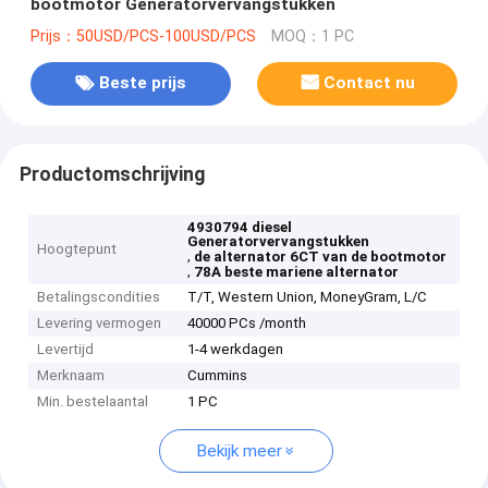
bootmotor Generatorvervangstukken
Prijs：50USD/PCS-100USD/PCS
MOQ：1 PC
Beste prijs
Contact nu
Productomschrijving
4930794 diesel
Generatorvervangstukken
Hoogtepunt
,
de alternator 6CT van de bootmotor
,
78A beste mariene alternator
Betalingscondities
T/T, Western Union, MoneyGram, L/C
Levering vermogen
40000 PCs /month
Levertijd
1-4 werkdagen
Merknaam
Cummins
Min. bestelaantal
1 PC
Bekijk meer