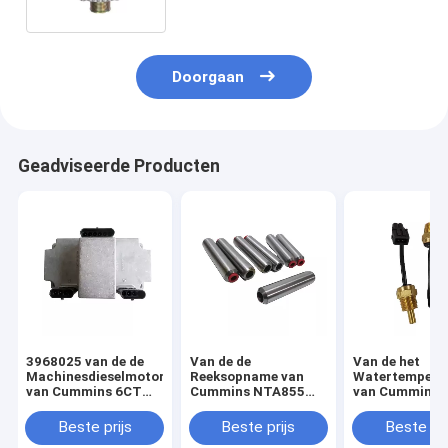
Doorgaan
Geadviseerde Producten
3968025 van de de
Van de de
Van de het
Machinesdieselmotor
Reeksopname van
Watertempera
van Cummins 6CT
Cummins NTA855
van Cummins 
Delenecm
van
KTA38 Marine
Elektronische
dieselmotorvervangstukken
Generator Dies
Beste prijs
Beste prijs
Beste pri
Controlemodule
van de de Uitlaatklep
Engine Parts 